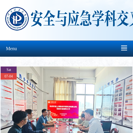
Menu
Sat
07-04