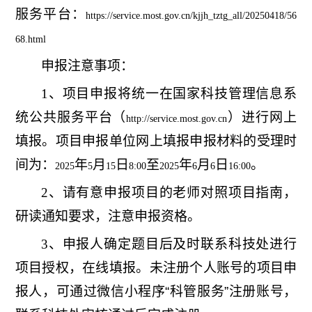
服务平台：
https://service.most.gov.cn/kjjh_tztg_all/20250418/56
68.html
申报注意事项：
1
、项目申报将统一在国家科技管理信息系
统公共服务平台（
）进行网上
http://service.most.gov.cn
填报。项目申报单位网上填报申报材料的受理时
间为：
年
月
日
至
年
月
日
。
2025
5
15
8:00
2025
6
6
16:00
2
、请有意申报项目的老师对照项目指南，
研读通知要求，注意申报资格。
3
、
申报人
确定题目后及时联系科技处进行
项目授权，在线填报。未注册个人账号的项目申
报人，可通过微信小程序
“
科管服务
”
注册账号，