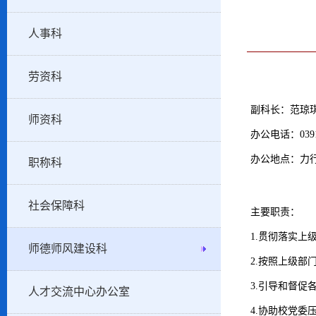
人事科
劳资科
副科长：范琼
师资科
办公电话：0391-
办公地点：力行
职称科
社会保障科
主要职责：
1.贯彻落实
师德师风建设科
2.按照上级
3.引导和督
人才交流中心办公室
4.协助校党