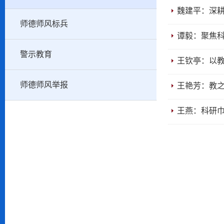
魏建平：深耕
师德师风标兵
谭毅：聚焦科
警示教育
王钦亭：以
师德师风举报
王艳芳：教之
王燕：科研巾